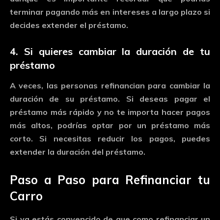
terminar
pagando
más
en
intereses
a
largo
plazo
si
decides
extender
el
préstamo.
4.
Si
quieres
cambiar
la
duración
de
tu
préstamo
A
veces,
las
personas
refinancian
para
cambiar
la
duración
de
su
préstamo.
Si
deseas
pagar
el
préstamo
más
rápido
y
no
te
importa
hacer
pagos
más
altos,
podrías
optar
por
un
préstamo
más
corto.
Si
necesitas
reducir
los
pagos,
puedes
extender
la
duración
del
préstamo.
Paso
a
Paso
para
Refinanciar
tu
Carro
Si
ya
estás
convencido
de
que
como
refinanciar
un