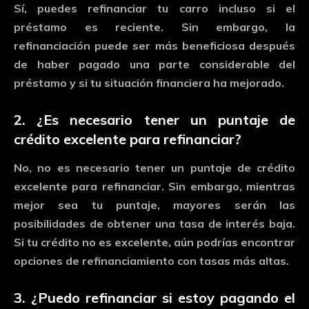
Sí,
puedes
refinanciar
tu
carro
incluso
si
el
préstamo
es
reciente.
Sin
embargo,
la
refinanciación
puede
ser
más
beneficiosa
después
de
haber
pagado
una
parte
considerable
del
préstamo
y
si
tu
situación
financiera
ha
mejorado.
2.
¿
Es
necesario
tener
un
puntaje
de
crédito
excelente
para
refinanciar?
No,
no
es
necesario
tener
un
puntaje
de
crédito
excelente
para
refinanciar.
Sin
embargo,
mientras
mejor
sea
tu
puntaje,
mayores
serán
las
posibilidades
de
obtener
una
tasa
de
interés
baja.
Si
tu
crédito
no
es
excelente,
aún
podrías
encontrar
opciones
de
refinanciamiento
con
tasas
más
altas.
3.
¿
Puedo
refinanciar
si
estoy
pagando
el