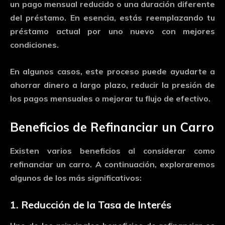
un
pago
mensual
reducido
o
una
duración
diferente
del
préstamo.
En
esencia,
estás
reemplazando
tu
préstamo
actual
por
uno
nuevo
con
mejores
condiciones.
En
algunos
casos,
este
proceso
puede
ayudarte
a
ahorrar
dinero
a
largo
plazo,
reducir
la
presión
de
los
pagos
mensuales
o
mejorar
tu
flujo
de
efectivo.
Beneficios
de
Refinanciar
un
Carro
Existen
varios
beneficios
al
considerar
como
refinanciar
un
carro
.
A
continuación,
exploraremos
algunos
de
los
más
significativos:
1.
Reducción
de
la
Tasa
de
Interés