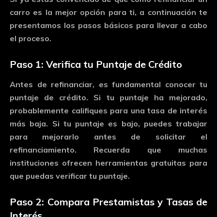
carro
es
la
mejor
opción
para
ti,
a
continuación
te
presentamos
los
pasos
básicos
para
llevar
a
cabo
el
proceso.
Paso
1:
Verifica
tu
Puntaje
de
Crédito
Antes
de
refinanciar,
es
fundamental
conocer
tu
puntaje
de
crédito.
Si
tu
puntaje
ha
mejorado,
probablemente
califiques
para
una
tasa
de
interés
más
baja.
Si
tu
puntaje
es
bajo,
puedes
trabajar
para
mejorarlo
antes
de
solicitar
el
refinanciamiento.
Recuerda
que
muchas
instituciones
ofrecen
herramientas
gratuitas
para
que
puedas
verificar
tu
puntaje.
Paso
2:
Compara
Prestamistas
y
Tasas
de
Interés