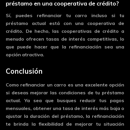
préstamo
en
una
cooperativa
de
crédito?
Sí,
puedes
refinanciar
tu
carro
incluso
si
tu
préstamo
actual
está
con
una
cooperativa
de
crédito.
De
hecho,
las
cooperativas
de
crédito
a
menudo
ofrecen
tasas
de
interés
competitivas,
lo
que
puede
hacer
que
la
refinanciación
sea
una
opción
atractiva.
Conclusión
Como
refinanciar
un
carro
es
una
excelente
opción
si
deseas
mejorar
las
condiciones
de
tu
préstamo
actual.
Ya
sea
que
busques
reducir
tus
pagos
mensuales,
obtener
una
tasa
de
interés
más
baja
o
ajustar
la
duración
del
préstamo,
la
refinanciación
te
brinda
la
flexibilidad
de
mejorar
tu
situación