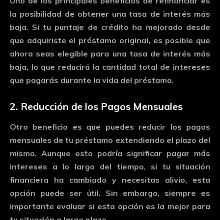
Uno
de
los
principales
beneficios
de
refinanciar
es
la
posibilidad
de
obtener
una
tasa
de
interés
más
baja.
Si
tu
puntaje
de
crédito
ha
mejorado
desde
que
adquiriste
el
préstamo
original,
es
posible
que
ahora
seas
elegible
para
una
tasa
de
interés
más
baja,
lo
que
reducirá
la
cantidad
total
de
intereses
que
pagarás
durante
la
vida
del
préstamo.
2.
Reducción
de
los
Pagos
Mensuales
Otro
beneficio
es
que
puedes
reducir
los
pagos
mensuales
de
tu
préstamo
extendiendo
el
plazo
del
mismo.
Aunque
esto
podría
significar
pagar
más
intereses
a
lo
largo
del
tiempo,
si
tu
situación
financiera
ha
cambiado
y
necesitas
alivio,
esta
opción
puede
ser
útil.
Sin
embargo,
siempre
es
importante
evaluar
si
esta
opción
es
la
mejor
para
tu
situación
a
largo
plazo.