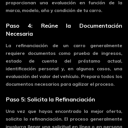
proporcionan
una
evaluación
en
función
de
la
marca,
modelo,
año
y
condición
de
tu
carro.
Paso
4:
Reúne
la
Documentación
Necesaria
La
refinanciación
de
un
carro
generalmente
requiere
documentos
como
prueba
de
ingresos,
estado
de
cuenta
del
préstamo
actual,
identificación
personal
y,
en
algunos
casos,
una
evaluación
del
valor
del
vehículo.
Prepara
todos
los
documentos
necesarios
para
agilizar
el
proceso.
Paso
5:
Solicita
la
Refinanciación
Una
vez
que
hayas
encontrado
la
mejor
oferta,
solicita
la
refinanciación.
El
proceso
generalmente
involucra
llenar
una
solicitud
en
línea
o
en
persona