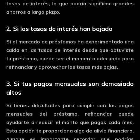
tasas
de
interés,
lo
que
podría
significar
grandes
ahorros
a
largo
plazo.
2.
Si
las
tasas
de
interés
han
bajado
Si
el
mercado
de
préstamos
ha
experimentado
una
caída
en
las
tasas
de
interés
desde
que
obtuviste
tu
préstamo,
puede
ser
el
momento
adecuado
para
refinanciar
y
aprovechar
las
tasas
más
bajas.
3.
Si
tus
pagos
mensuales
son
demasiado
altos
Si
tienes
dificultades
para
cumplir
con
los
pagos
mensuales
del
préstamo,
refinanciar
puede
ayudarte
a
reducir
el
monto
que
pagas
cada
mes.
Esta
opción
te
proporciona
algo
de
alivio
financiero,
aunque
es
importante
recordar
que
podrías